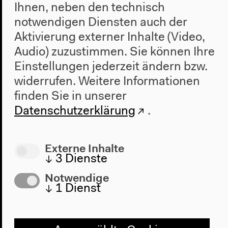
Ihnen, neben den technisch
Barrierefreiheit
notwendigen Diensten auch der
Webshop
Aktivierung externer Inhalte (Video,
Kontakt
Audio) zuzustimmen. Sie können Ihre
Einstellungen jederzeit ändern bzw.
Presse
Team
widerrufen.
Weitere Informationen
Datenschutzeinstellungen
finden Sie in unserer
Datenschutzerklärung
Datenschutzerklärung
.
Impressum
Externe Inhalte
↓
3
Dienste
Haus der Kulturen der Welt
Notwendige
John-Foster-Dulles-Allee 10, 10557
↓
1
Dienst
Berlin
Tel + 49 30 397 87 0
info@hkw.de