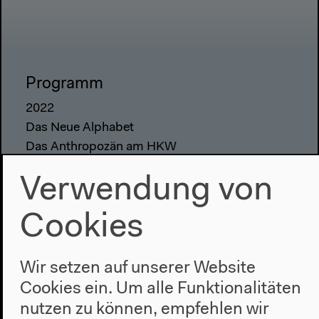
Programm
2022
Das Neue Alphabet
Das Anthropozän am HKW
Verwendung von
Haus
Über uns
Cookies
Architektur
Geschichte
Wir setzen auf unserer Website
Besuch
Cookies ein. Um alle Funktionalitäten
nutzen zu können, empfehlen wir
Anfahrt