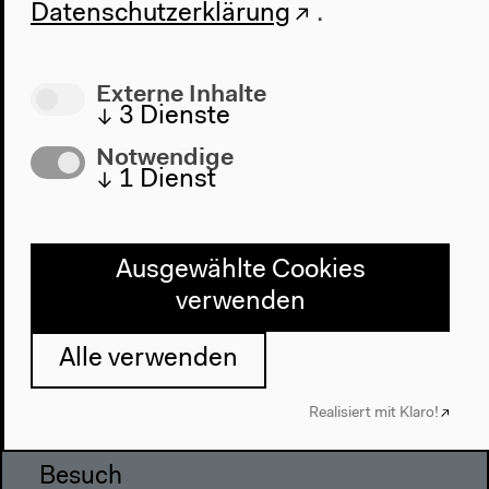
Datenschutzerklärung
.
Externe Inhalte
↓
3
Dienste
Notwendige
Programm
↓
1
Dienst
2022
Das Neue Alphabet
Das Anthropozän am HKW
Ausgewählte Cookies
verwenden
Haus
Alle verwenden
Über uns
Architektur
Realisiert mit Klaro!
Geschichte
Besuch