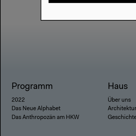
Programm
Haus
2022
Über uns
Das Neue Alphabet
Architektu
Das Anthropozän am HKW
Geschicht