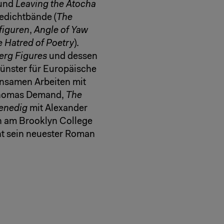
und
Leaving the Atocha
Gedichtbände (
The
figuren
,
Angle of Yaw
 Hatred of Poetry
).
erg Figures
und dessen
ünster für Europäische
insamen Arbeiten mit
homas Demand,
The
enedig
mit Alexander
ch am Brooklyn College
int sein neuester Roman