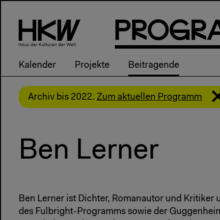
P
R
o
g
R
Kalender
Projekte
Beitragende
Archiv bis 2022.
Zum aktuellen Programm
Ben Lerner
Ben Lerner ist Dichter, Romanautor und Kritiker u
des Fulbright-Programms sowie der Guggenhei