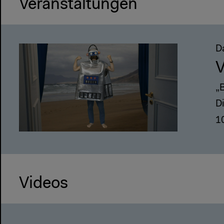
Veranstaltungen
D
V
„B
D
1
Videos