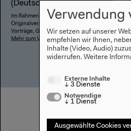
(Deutsch, Englisch)
Verwendung 
Im Rahmen von „Von Zett bis Omega”
Originalversion
Wir setzen auf unserer Web
Vorträge, Gespräch, 10.01.2019
Mehr zum Video
empfehlen wir Ihnen, nebe
Inhalte (Video, Audio) zuz
widerrufen.
Weitere Inform
Externe Inhalte
↓
3
Dienste
Notwendige
↓
1
Dienst
Ausgewählte Cookies v