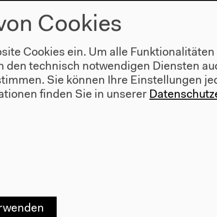
Im Rahmen von „Von Z
von Cookies
Originalversion
Lesung, Gespräch, 10
Mehr zum Video
site Cookies ein. Um alle Funktionalitäten
n den technisch notwendigen Diensten auc
ustimmen. Sie können Ihre Einstellungen je
ationen finden Sie in unserer
Datenschutz
erwenden