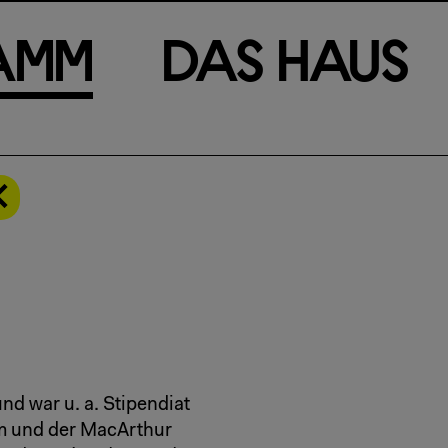
a
m
m
D
a
s
H
a
u
s
nd war u. a. Stipendiat
m und der MacArthur