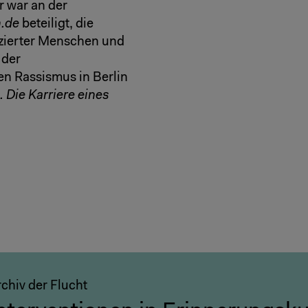
r war an der
.de
beteiligt, die
izierter Menschen und
 der
n Rassismus in Berlin
Die Karriere eines
chiv der Flucht