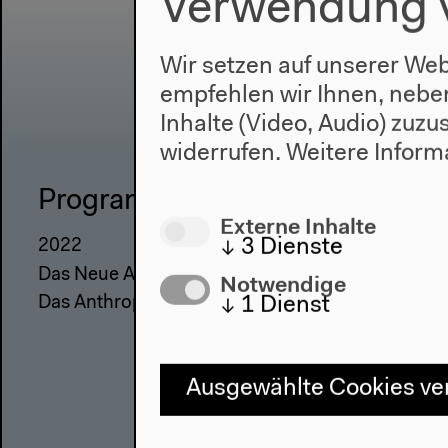
Verwendung 
Wir setzen auf unserer Web
empfehlen wir Ihnen, nebe
Inhalte (Video, Audio) zuz
widerrufen.
Weitere Inform
Programm
Haus
Externe Inhalte
↓
3
Dienste
2022
Über uns
Das Neue Alphabet
Architektu
Notwendige
↓
1
Dienst
Das Anthropozän am HKW
Geschicht
Ausgewählte Cookies v