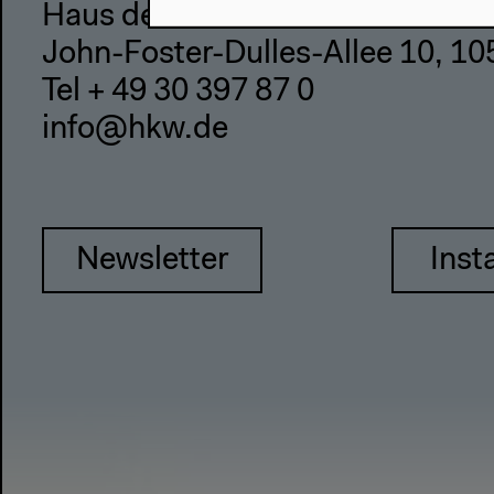
Haus der Kulturen der Welt
John-Foster-Dulles-Allee 10, 10
Tel + 49 30 397 87 0
info@hkw.de
Newsletter
Inst