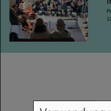
I
P
1