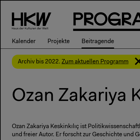
P
R
o
g
R
Kalender
Projekte
Beitragende
Archiv bis 2022.
Zum aktuellen Programm
Ozan Zakariya K
Ozan Zakariya Keskinkılıç ist Politikwissenschaf
und freier Autor. Er forscht zur Geschichte und