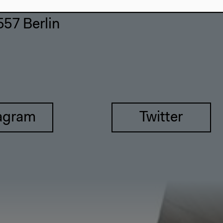
557 Berlin
agram
Twitter