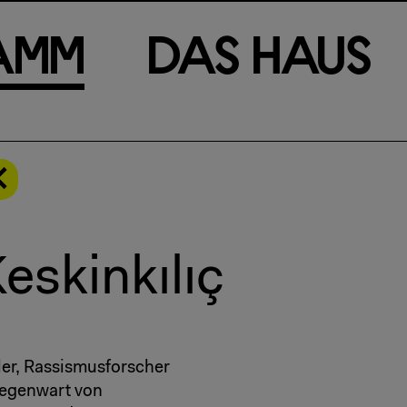
a
m
m
D
a
s
H
a
u
s
eskinkılıç
tler, Rassismusforscher
 Gegenwart von