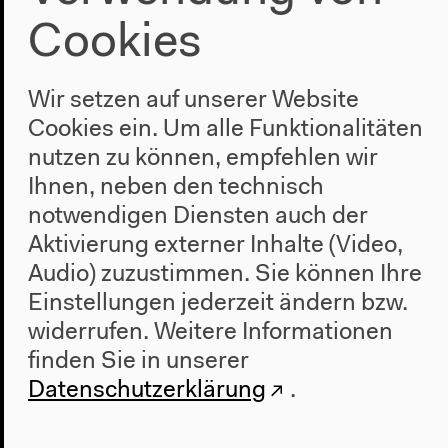
Programm
Cookies
2022
Das Neue Alphabet
Wir setzen auf unserer Website
Das Anthropozän am HKW
Cookies ein. Um alle Funktionalitäten
Haus
nutzen zu können, empfehlen wir
Ihnen, neben den technisch
Über uns
notwendigen Diensten auch der
Architektur
Aktivierung externer Inhalte (Video,
Geschichte
Audio) zuzustimmen. Sie können Ihre
Besuch
Einstellungen jederzeit ändern bzw.
widerrufen.
Weitere Informationen
Anfahrt
finden Sie in unserer
Barrierefreiheit
Webshop
Datenschutzerklärung
.
Kontakt