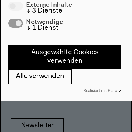
Externe Inhalte
Presse
↓
3
Dienste
Team
Notwendige
Datenschutzeinstellungen
↓
1
Dienst
Datenschutzerklärung
Impressum
Ausgewählte Cookies
verwenden
Haus der Kulturen der Welt
John-Foster-Dulles-Allee 10, 10557
Alle verwenden
Berlin
Tel + 49 30 397 87 0
Realisiert mit Klaro!
info@hkw.de
Newsletter