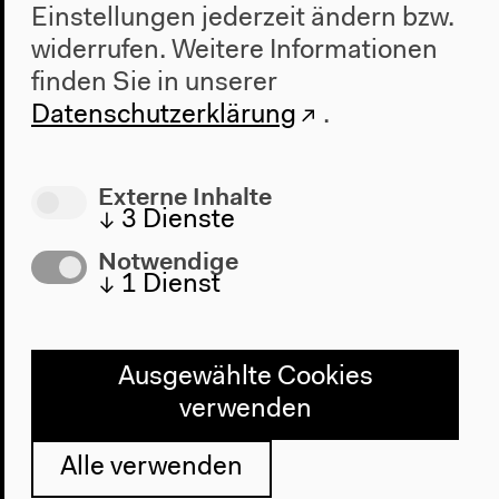
Einstellungen jederzeit ändern bzw.
Haus
widerrufen.
Weitere Informationen
Über uns
finden Sie in unserer
Architektur
Datenschutzerklärung
.
Geschichte
Besuch
Externe Inhalte
↓
3
Dienste
Anfahrt
Notwendige
Barrierefreiheit
↓
1
Dienst
Webshop
Kontakt
Ausgewählte Cookies
Presse
verwenden
Team
Datenschutzeinstellungen
Alle verwenden
Datenschutzerklärung