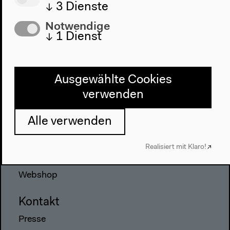
2022
↓
3
Dienste
Das Neue Alphabet
Notwendige
Das Anthropozän am HKW
↓
1
Dienst
Haus
Über uns
Ausgewählte Cookies
Architektur
verwenden
Geschichte
Alle verwenden
Besuch
Anfahrt
Realisiert mit Klaro!
Barrierefreiheit
Webshop
Kontakt
Presse