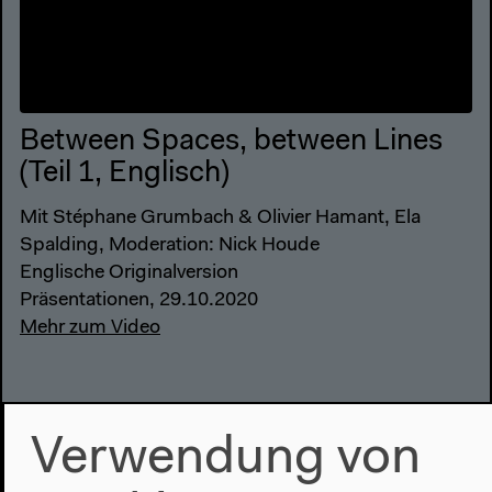
Between Spaces, between Lines
(Teil 1, Englisch)
Mit Stéphane Grumbach & Olivier Hamant, Ela
Spalding, Moderation: Nick Houde
Englische Originalversion
Präsentationen, 29.10.2020
Mehr zum Video
Verwendung von