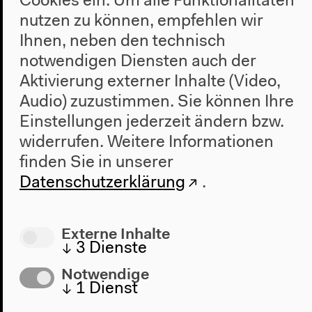
Cookies ein. Um alle Funktionalitäten
nutzen zu können, empfehlen wir
Ihnen, neben den technisch
notwendigen Diensten auch der
Aktivierung externer Inhalte (Video,
Audio) zuzustimmen. Sie können Ihre
Einstellungen jederzeit ändern bzw.
widerrufen.
Weitere Informationen
Programm
finden Sie in unserer
2022
Datenschutzerklärung
.
Das Neue Alphabet
Das Anthropozän am HKW
Externe Inhalte
Haus
↓
3
Dienste
Über uns
Notwendige
Architektur
↓
1
Dienst
Geschichte