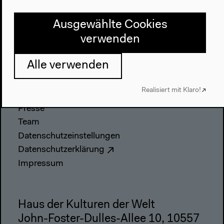
Besuch
Ausgewählte Cookies
verwenden
Anfahrt
Barrierefreiheit
Alle verwenden
Webshop
Kontakt
Realisiert mit Klaro!
Presse
Team
Datenschutzeinstellungen
Datenschutzerklärung
Impressum
Haus der Kulturen der Welt
John-Foster-Dulles-Allee 10, 10557