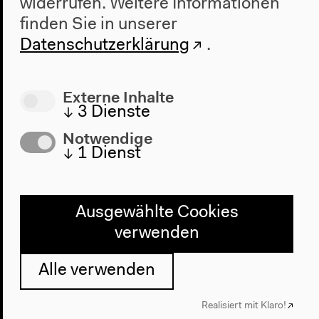
widerrufen.
Weitere Informationen
Architektur
finden Sie in unserer
Geschichte
Datenschutzerklärung
.
Besuch
Anfahrt
Externe Inhalte
Barrierefreiheit
↓
3
Dienste
Webshop
Notwendige
↓
1
Dienst
Kontakt
Presse
Team
Ausgewählte Cookies
Datenschutzeinstellungen
verwenden
Datenschutzerklärung
Impressum
Alle verwenden
Realisiert mit Klaro!