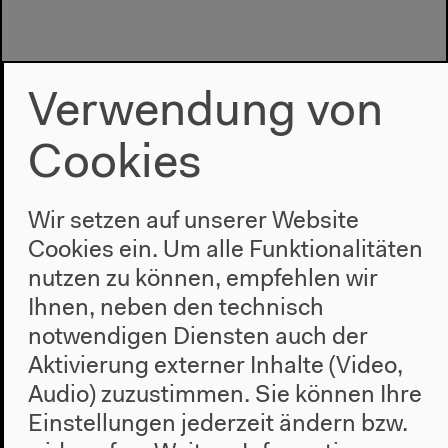
Verwendung von
Cookies
Wir setzen auf unserer Website
Cookies ein. Um alle Funktionalitäten
Programm
nutzen zu können, empfehlen wir
2022
Ihnen, neben den technisch
Das Neue Alphabet
notwendigen Diensten auch der
Das Anthropozän am HKW
Aktivierung externer Inhalte (Video,
Audio) zuzustimmen. Sie können Ihre
Haus
Einstellungen jederzeit ändern bzw.
Über uns