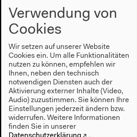
Verwendung von
Cookies
Wir setzen auf unserer Website
Cookies ein. Um alle Funktionalitäten
nutzen zu können, empfehlen wir
Ihnen, neben den technisch
notwendigen Diensten auch der
Aktivierung externer Inhalte (Video,
Audio) zuzustimmen. Sie können Ihre
Ivonne González, Black Guiris
Einstellungen jederzeit ändern bzw.
Collective: Blackening Wikipedia
widerrufen.
Weitere Informationen
Im Rahmen von „Countering Virtual Dispossession”
finden Sie in unserer
Performance, 12.01.2019
Datenschutzerklärung
.