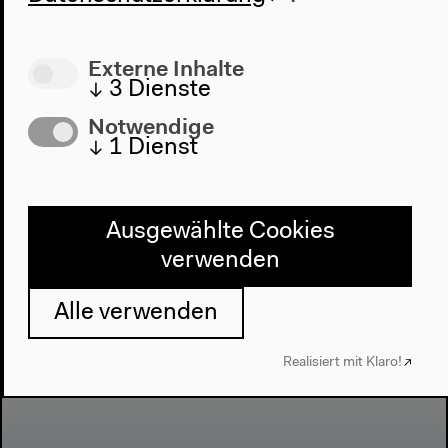
Mehr zum Video
Externe Inhalte
↓
3
Dienste
Notwendige
↓
1
Dienst
Ausgewählte Cookies
verwenden
Alle verwenden
Realisiert mit Klaro!