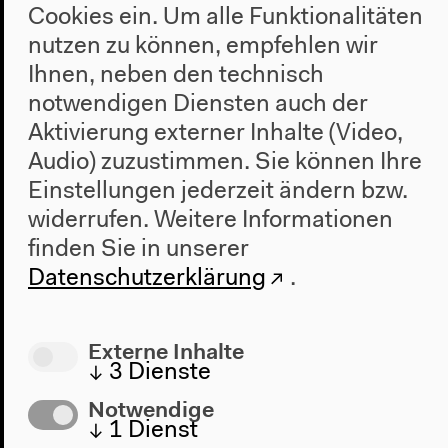
Cookies ein. Um alle Funktionalitäten
nutzen zu können, empfehlen wir
Ihnen, neben den technisch
notwendigen Diensten auch der
Aktivierung externer Inhalte (Video,
Audio) zuzustimmen. Sie können Ihre
Einstellungen jederzeit ändern bzw.
widerrufen.
Weitere Informationen
Programm
finden Sie in unserer
2022
Datenschutzerklärung
.
Das Neue Alphabet
Das Anthropozän am HKW
Externe Inhalte
↓
3
Dienste
Haus
Notwendige
Über uns
↓
1
Dienst
Architektur