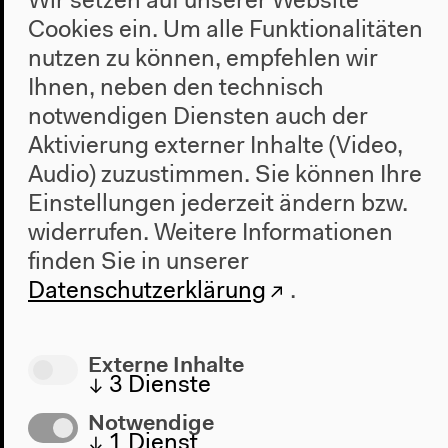
Wir setzen auf unserer Website
Cookies ein. Um alle Funktionalitäten
nutzen zu können, empfehlen wir
Ihnen, neben den technisch
notwendigen Diensten auch der
Aktivierung externer Inhalte (Video,
Audio) zuzustimmen. Sie können Ihre
Einstellungen jederzeit ändern bzw.
widerrufen.
Weitere Informationen
finden Sie in unserer
Programm
Datenschutzerklärung
.
2022
Das Neue Alphabet
Das Anthropozän am HKW
Externe Inhalte
↓
3
Dienste
Haus
Notwendige
Über uns
↓
1
Dienst