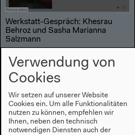
Werkstatt-Gespräch: Khesrau
Behroz und Sasha Marianna
Salzmann
Moderation: Eva Gilmer
Verwendung von
Deutsche Originalversion
30.09.2021
Cookies
Mehr zum Audio
Wir setzen auf unserer Website
Cookies ein. Um alle Funktionalitäten
nutzen zu können, empfehlen wir
Ihnen, neben den technisch
notwendigen Diensten auch der