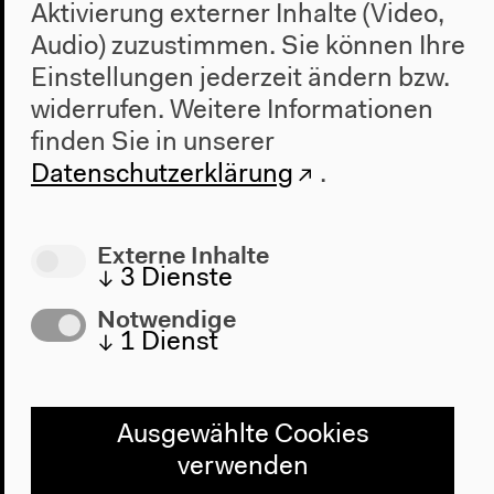
Aktivierung externer Inhalte (Video,
Audio) zuzustimmen. Sie können Ihre
Einstellungen jederzeit ändern bzw.
widerrufen.
Weitere Informationen
finden Sie in unserer
Werkstatt-Gespräch: Khesrau
Datenschutzerklärung
.
Behroz und Sasha Marianna
Salzmann (Englisch)
Externe Inhalte
↓
3
Dienste
Moderation: Eva Gilmer
Englische Übersetzung
Notwendige
30.09.2021
↓
1
Dienst
Mehr zum Audio
Ausgewählte Cookies
verwenden