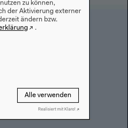
 nutzen zu können,
h der Aktivierung externer
derzeit ändern bzw.
Kontakt
erklärung
.
Presse
Team
Datenschutzeinstellungen
Datenschutzerklärung
Impressum
Alle verwenden
Realisiert mit Klaro!