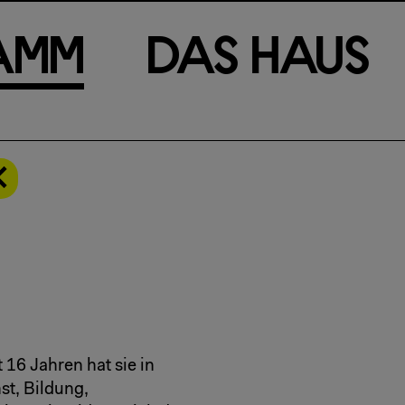
a
m
m
D
a
s
H
a
u
s
 16 Jahren hat sie in
st, Bildung,