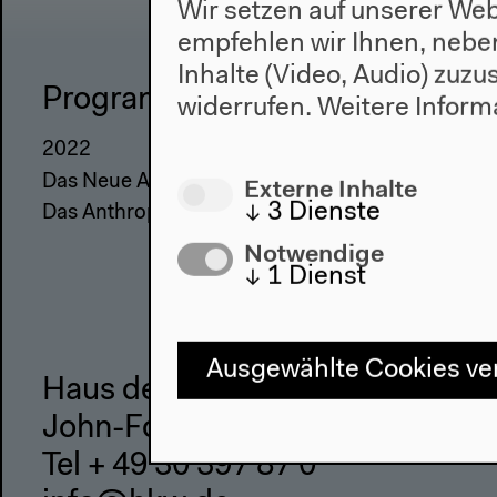
Wir setzen auf unserer Web
empfehlen wir Ihnen, nebe
Inhalte (Video, Audio) zuz
Programm
Haus
widerrufen.
Weitere Inform
2022
Über uns
Das Neue Alphabet
Architektu
Externe Inhalte
↓
3
Dienste
Das Anthropozän am HKW
Geschicht
Notwendige
↓
1
Dienst
Ausgewählte Cookies v
Haus der Kulturen der Welt
John-Foster-Dulles-Allee 10, 10
Tel + 49 30 397 87 0