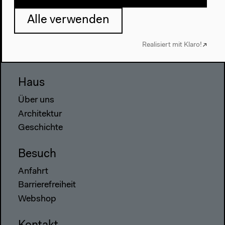
Programm
Alle verwenden
2022
Das Neue Alphabet
Realisiert mit Klaro!
Das Anthropozän am HKW
Haus
Über uns
Architektur
Geschichte
Besuch
Anfahrt
Barrierefreiheit
Webshop