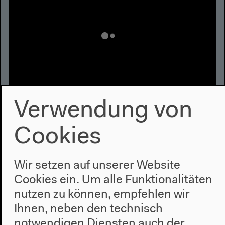
Verwendung von
Dreidimensionale Ideen
Bettina-von-Arnim-Schule/Jugendkunstschule
Cookies
ATRIUM mit Sarah Wenzinger
Wir setzen auf unserer Website
Mehr zum Video
Cookies ein. Um alle Funktionalitäten
nutzen zu können, empfehlen wir
Ihnen, neben den technisch
notwendigen Diensten auch der