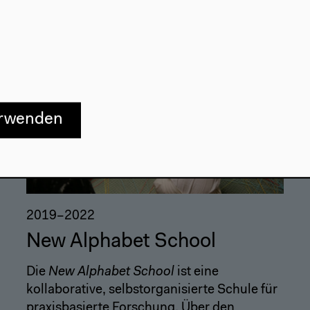
erwenden
2019–2022
New Alphabet School
Die
New Alphabet School
ist eine
kollaborative, selbstorganisierte Schule für
praxisbasierte Forschung. Über den