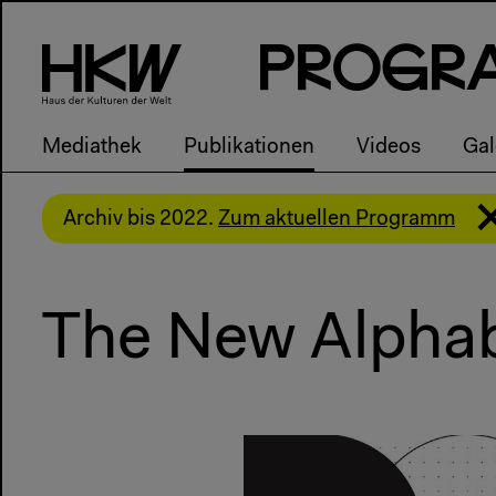
P
R
o
g
R
Mediathek
Publikationen
Videos
Gal
Archiv bis 2022.
Zum aktuellen Programm
The New Alphab