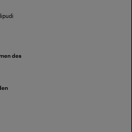
ipudi
rmen des
den