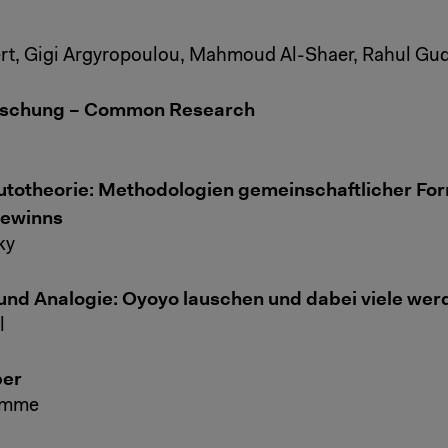
rt, Gigi Argyropoulou, Mahmoud Al-Shaer, Rahul Gud
schung – Common Research
Autotheorie: Methodologien gemeinschaftlicher Fo
gewinns
ky
 und Analogie: Oyoyo lauschen und dabei viele wer
l
per
omme