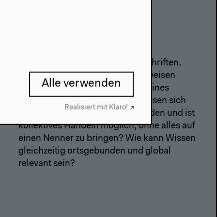
2019–2022
Das Neue Alphabet
Ist eine Vielfalt von Sprachen, Schriften,
Wissensproduktionen und Lernweisen
Alle verwenden
jenseits der universellen Matrix eines
einzigen Alphabets denkbar? Lassen sich
Realisiert mit Klaro!
gemeinsame Referenzpunkte finden und ist
kollektives Handeln möglich, ohne alles auf
einen Nenner zu bringen? Wie kann Wissen
gleichzeitig ortsgebunden und global
relevant sein?