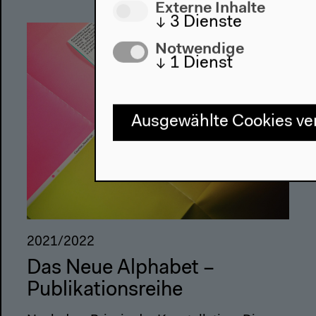
Externe Inhalte
↓
3
Dienste
Notwendige
↓
1
Dienst
Ausgewählte Cookies v
2021/2022
Das Neue Alphabet –
Publikationsreihe