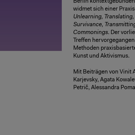
Berlin kontextgebunden
widmet sich einer Praxi
Unlearning, Translating, 
Survivance, Transmittin
Commonings
. Der vorl
Treffen hervorgegangen s
Methoden praxisbasierte
Kunst und Aktivismus.
Mit Beiträgen von Vinit
Karjevsky, Agata Kowale
Petrič, Alessandra Pomar