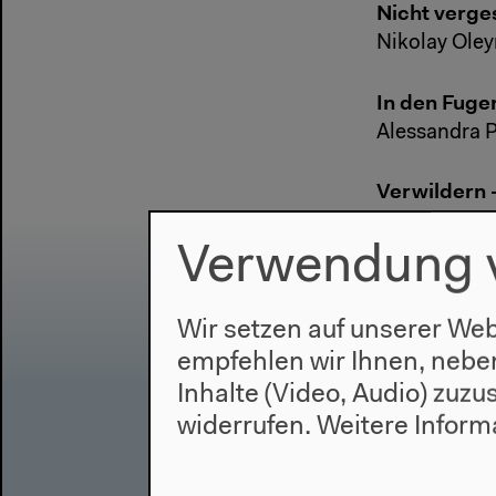
Nicht verge
Nikolay Oley
In den Fuge
Alessandra 
Verwildern 
Agata Kowale
Verwendung 
Wir setzen auf unserer Web
empfehlen wir Ihnen, nebe
Inhalte (Video, Audio) zuz
widerrufen.
Weitere Inform