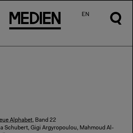
m
e
d
I
e
n
EN
eue Alphabet
, Band 22
a Schubert, Gigi Argyropoulou, Mahmoud Al-