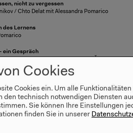
ssen, nicht zu vergessen
nikov / Chto Delat mit Alessandra Pomarico
n des Lernens
Pomarico
– ein Gespräch
wska, Diana Lelonek, Anaïs Tondeur, Špela Petrič
von Cookies
site Cookies ein. Um alle Funktionalitäten
n den technisch notwendigen Diensten auc
ustimmen. Sie können Ihre Einstellungen je
ationen finden Sie in unserer
Datenschutz