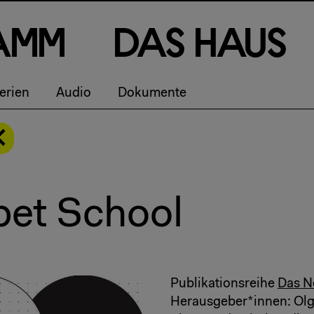
a
m
m
D
a
s
H
a
u
s
erien
Audio
Dokumente
et School
Publikationsreihe
Das N
Herausgeber*innen: Olg