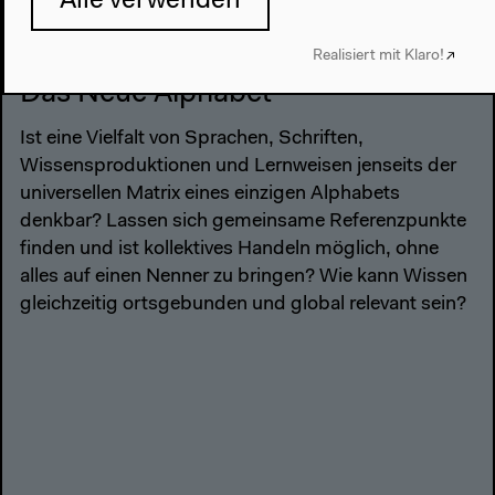
Alle verwenden
2019–2022
Realisiert mit Klaro!
Das Neue Alphabet
Ist eine Vielfalt von Sprachen, Schriften,
Wissensproduktionen und Lernweisen jenseits der
universellen Matrix eines einzigen Alphabets
denkbar? Lassen sich gemeinsame Referenzpunkte
finden und ist kollektives Handeln möglich, ohne
alles auf einen Nenner zu bringen? Wie kann Wissen
gleichzeitig ortsgebunden und global relevant sein?