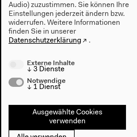
Audio) zuzustimmen. Sie können Ihre
Einstellungen jederzeit ändern bzw.
widerrufen.
Weitere Informationen
finden Sie in unserer
Datenschutzerklärung
.
2021/2022
Das Neue Alphabet –
Publikationsreihe
Externe Inhalte
↓
3
Dienste
Nach dem Prinzip der Konstellation: Die Reihe
Notwendige
erkundet neue Zeichenwelten für eine alternative
↓
1
Dienst
Wissensproduktion.
Ausgewählte Cookies
verwenden