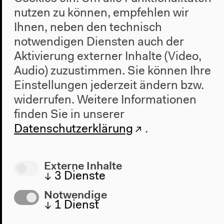
nutzen zu können, empfehlen wir
Besuch
Ihnen, neben den technisch
Anfahrt
notwendigen Diensten auch der
Barrierefreiheit
Aktivierung externer Inhalte (Video,
Webshop
Audio) zuzustimmen. Sie können Ihre
Einstellungen jederzeit ändern bzw.
Kontakt
widerrufen.
Weitere Informationen
Presse
finden Sie in unserer
Team
Datenschutzerklärung
.
Datenschutzeinstellungen
Datenschutzerklärung
Impressum
Externe Inhalte
↓
3
Dienste
Notwendige
Haus der Kulturen der Welt
↓
1
Dienst
John-Foster-Dulles-Allee 10, 10557