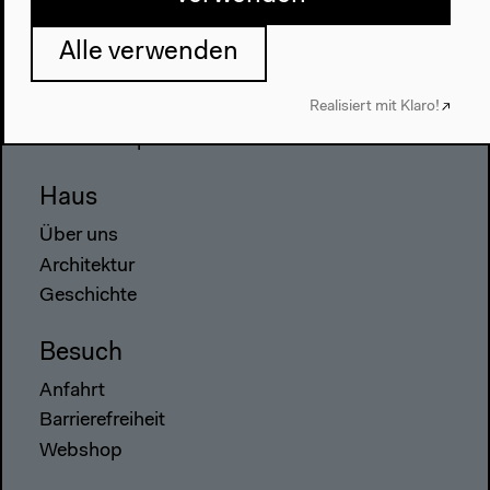
Programm
Alle verwenden
2022
Realisiert mit Klaro!
Das Neue Alphabet
Das Anthropozän am HKW
Haus
Über uns
Architektur
Geschichte
Besuch
Anfahrt
Barrierefreiheit
Webshop