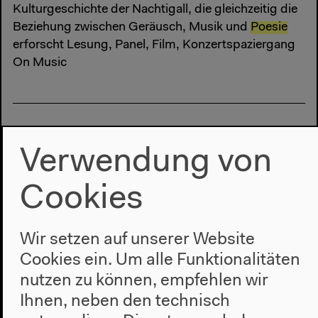
Kulturgeschichte der Nachtigall, die gleichzeitig die
Beziehung zwischen Geräusch, Musik und
Poesie
erforscht Lesung, Panel, Film, Konzertspaziergang
On Music
Verwendung von
Cookies
Wir setzen auf unserer Website
Alphabet Readings
Cookies ein. Um alle Funktionalitäten
nutzen zu können, empfehlen wir
Neue AlphabetErzählung Essay Fiktion Literatur
Literaturwissenschaft Lyrik
Poesie
Prosa Roman
Ihnen, neben den technisch
Sprache (...)