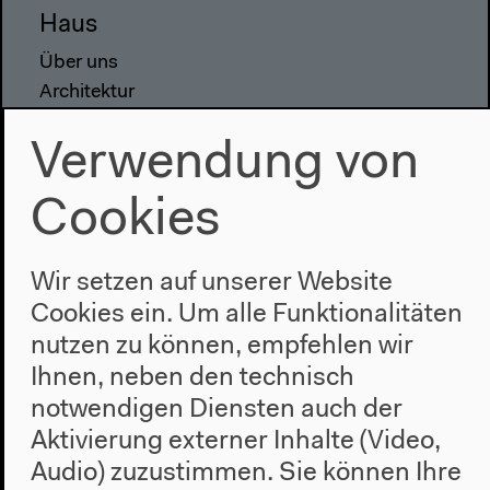
Haus
Über uns
Architektur
Geschichte
Verwendung von
Besuch
Cookies
Anfahrt
Barrierefreiheit
Webshop
Wir setzen auf unserer Website
Cookies ein. Um alle Funktionalitäten
Kontakt
nutzen zu können, empfehlen wir
Presse
Ihnen, neben den technisch
Team
notwendigen Diensten auch der
Datenschutzeinstellungen
Aktivierung externer Inhalte (Video,
Datenschutzerklärung
Audio) zuzustimmen. Sie können Ihre