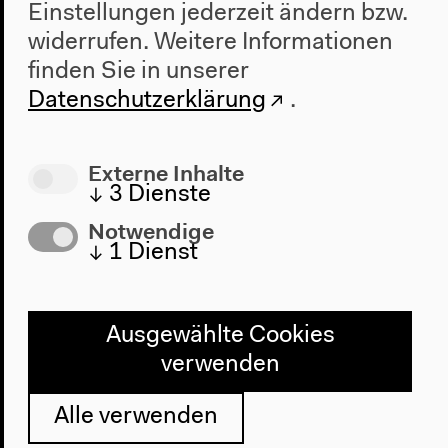
Impressum
Einstellungen jederzeit ändern bzw.
widerrufen.
Weitere Informationen
finden Sie in unserer
Haus der Kulturen der Welt
Datenschutzerklärung
.
John-Foster-Dulles-Allee 10, 10557
Berlin
Tel + 49 30 397 87 0
Externe Inhalte
↓
3
Dienste
info@hkw.de
Notwendige
↓
1
Dienst
Newsletter
Ausgewählte Cookies
verwenden
Instagram
Alle verwenden
Twitter