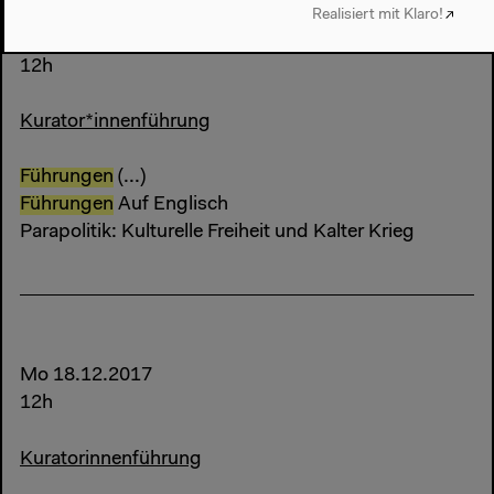
Realisiert mit Klaro!
So 17.12.2017
12h
Kurator*innenführung
Führungen
(...)
Führungen
Auf Englisch
Parapolitik: Kulturelle Freiheit und Kalter Krieg
Mo 18.12.2017
12h
Kuratorinnenführung