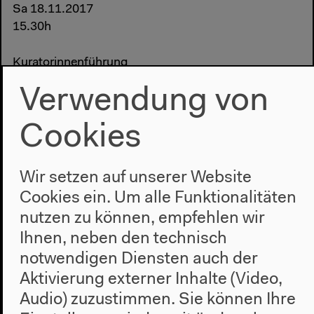
Sa 18.11.2017
15.30h
Kuratorinnenführung
Verwendung von
Führungen
(...)
Führungen
Auf Englisch
Cookies
Parapolitik: Kulturelle Freiheit und Kalter Krieg
Wir setzen auf unserer Website
Cookies ein. Um alle Funktionalitäten
nutzen zu können, empfehlen wir
Mo 20.11.2017
Ihnen, neben den technisch
15h
notwendigen Diensten auch der
Kuratorinnenführung
Aktivierung externer Inhalte (Video,
Audio) zuzustimmen. Sie können Ihre
Führungen
(...)