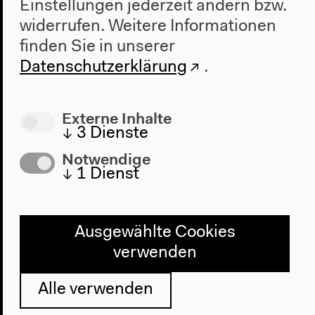
Einstellungen jederzeit ändern bzw.
Führungen
Auf Spanisch
widerrufen.
Weitere Informationen
Parapolitik: Kulturelle Freiheit und Kalter Krieg
finden Sie in unserer
Datenschutzerklärung
.
Externe Inhalte
Fr 15.12.2017
↓
3
Dienste
14h
Notwendige
↓
1
Dienst
Kurator*innenführung
Führungen
(...)
Ausgewählte Cookies
Führungen
Auf Englisch
Parapolitik: Kulturelle Freiheit und Kalter Krieg
verwenden
Alle verwenden