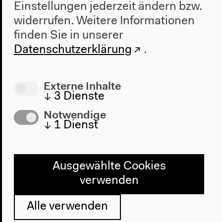
Impressum
Einstellungen jederzeit ändern bzw.
widerrufen.
Weitere Informationen
finden Sie in unserer
Haus der Kulturen der Welt
Datenschutzerklärung
.
John-Foster-Dulles-Allee 10, 10557
Berlin
Tel + 49 30 397 87 0
Externe Inhalte
↓
3
Dienste
info@hkw.de
Notwendige
↓
1
Dienst
Newsletter
Ausgewählte Cookies
verwenden
Instagram
Alle verwenden
Twitter