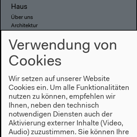
Haus
Über uns
Architektur
Geschichte
Verwendung von
Besuch
Cookies
Anfahrt
Barrierefreiheit
Webshop
Wir setzen auf unserer Website
Cookies ein. Um alle Funktionalitäten
Kontakt
nutzen zu können, empfehlen wir
Presse
Ihnen, neben den technisch
Team
notwendigen Diensten auch der
Datenschutzeinstellungen
Aktivierung externer Inhalte (Video,
Datenschutzerklärung
Audio) zuzustimmen. Sie können Ihre