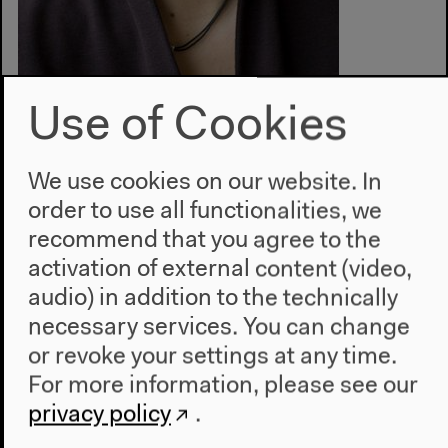
Use of Cookies
Dr. Susanne Stemmler, Photo: private
Susanne Stemmler
We use cookies on our website. In
(Programmleiterin Literatur am Haus der Kulturen
order to use all functionalities, we
der Welt)
recommend that you agree to the
Susanne Stemmler, geboren 1968, leitet seit 2008
activation of external content (video,
den Bereich Literatur, Wissenschaft, Gesellschaft am
Haus der Kulturen der Welt, Berlin. Sie studierte
audio) in addition to the technically
zunächst Literaturübersetzen, dann romanistische
necessary services. You can change
Literatur- und Kulturwissenschaft in Düsseldorf und
or revoke your settings at any time.
Montpellier. 2004 promovierte sie mit der Studie
For more information, please see our
„Topografien des Blicks. Eine Phänomenologie
privacy policy
.
literarischer Orientalismen des 19. Jahrhunderts in
Frankreich". Von 1997 bis 2004 lehrte sie an der