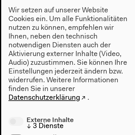
Wir setzen auf unserer Website
Cookies ein. Um alle Funktionalitäten
nutzen zu können, empfehlen wir
Ihnen, neben den technisch
Karin Betz, © Barbara Neeb
notwendigen Diensten auch der
Aktivierung externer Inhalte (Video,
Übersetzerin: Karin Betz
Audio) zuzustimmen. Sie können Ihre
Karin Betz ist Kulturvermittlerin, Herausgeberin,
Einstellungen jederzeit ändern bzw.
Moderatorin und DJ. Sie übersetzt chinesische und
widerrufen.
Weitere Informationen
englische Literatur von Autor*innen wie Liao Yiwu,
finden Sie in unserer
Liu Cixin, Liu Xiaobo und Mo Yan.
Datenschutzerklärung
.
Externe Inhalte
↓
3
Dienste