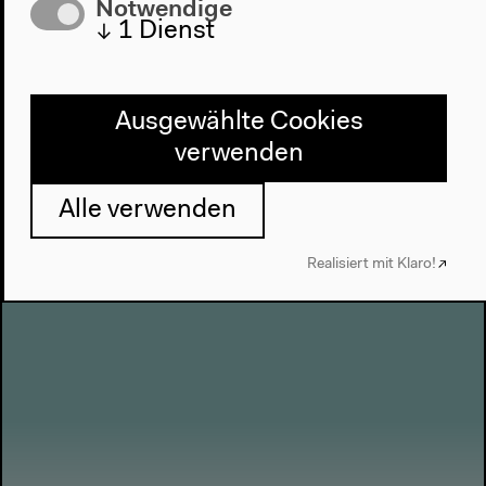
Notwendige
↓
1
Dienst
Liebe im neuen Jahrtausend
Ausgewählte Cookies
Matthes & Seitz, 2021
verwenden
Chinesisch: 新世纪爱情故事 Xin Shiji Aiqing Gushi
Verlag der Autoren, 2013
Alle verwenden
Realisiert mit Klaro!
Mehr zum Buch beim Verlag