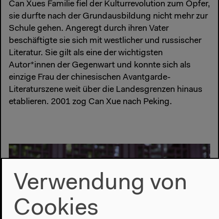
Can Xues Familie fiel der Kulturrevolution zum Opfer,
sie durfte nach der Grundausbildung nicht mehr zur
Schule gehen. Angeregt durch ihren Vater
beschäftigte sie sich mit westlicher und russischer
Literatur. Sie gilt als eine der wichtigsten
Autor*innen der Gegenwart und konnte sich als
einzige Frau der chinesischen Avantgarde-
Literaturszene weit über die Landesgrenzen hinaus
etablieren. 2001 zog Can Xue nach Peking.
Verwendung von
Cookies