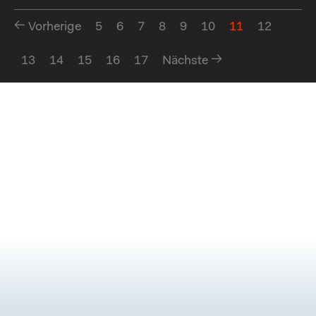
Vorherige
5
6
7
8
9
10
11
12
13
14
15
16
17
Nächste