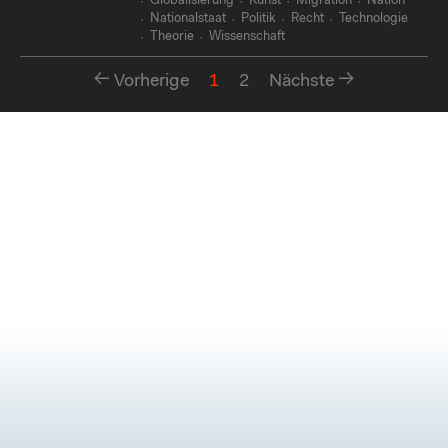
Globalisierung
Kunst
Migration
Nation
Nationalstaat
Politik
Recht
Technologie
Theorie
Wissenschaft
Vorherige
1
2
Nächste