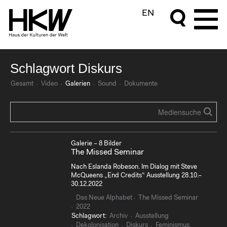
EN
Schlagwort Diskurs
Gesamt
Video
Galerien
Sound
Dokumente
Galerie – 8 Bilder
The Missed Seminar
Nach Eslanda Robeson. Im Dialog mit Steve
McQueens „End Credits“ Ausstellung 28.10.–
30.12.2022
Das Neue Alphabet
The Missed Seminar
2022
Schlagwort:
Archiv
Ausstellung
Dekolonisation
Diskurs
Feminismus