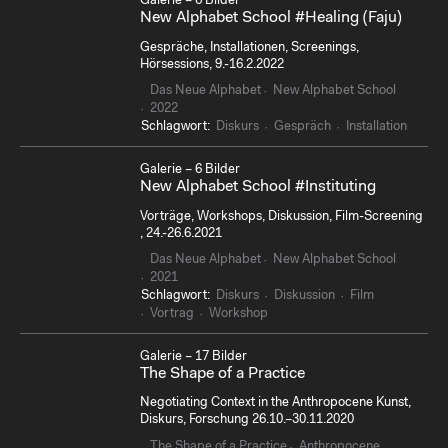
Galerie – 6 Bilder
New Alphabet School #Healing (Faju)
Gespräche, Installationen, Screenings,
Hörsessions, 9.-16.2.2022
Das Neue Alphabet
New Alphabet School
2022
Schlagwort:
Diskurs
Gespräch
Installation
Galerie – 6 Bilder
New Alphabet School #Instituting
Vorträge, Workshops, Diskussion, Film-Screening
, 24.-26.6.2021
Das Neue Alphabet
New Alphabet School
2021
Schlagwort:
Diskurs
Diskussion
Film
Vortrag
Workshop
Galerie – 17 Bilder
The Shape of a Practice
Negotiating Context in the Anthropocene Kunst,
Diskurs, Forschung 26.10.–30.11.2020
The Shape of a Practice
Anthropocene