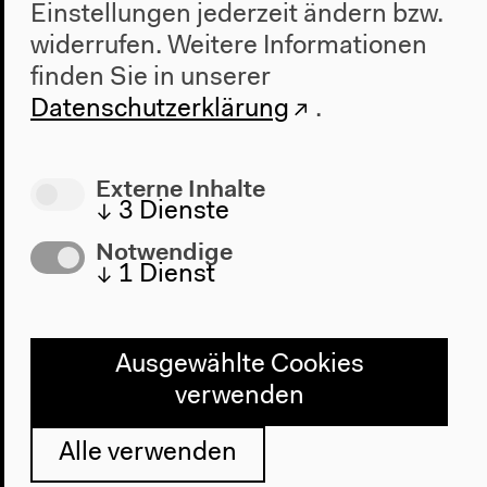
Impressum
Einstellungen jederzeit ändern bzw.
widerrufen.
Weitere Informationen
finden Sie in unserer
Haus der Kulturen der Welt
Datenschutzerklärung
.
John-Foster-Dulles-Allee 10, 10557
Berlin
Tel + 49 30 397 87 0
Externe Inhalte
↓
3
Dienste
info@hkw.de
Notwendige
↓
1
Dienst
Newsletter
Ausgewählte Cookies
verwenden
Instagram
Alle verwenden
Twitter