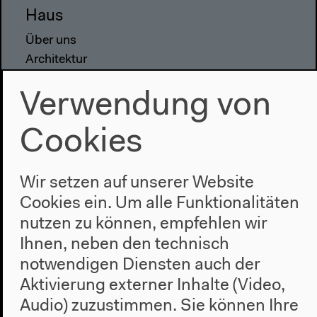
Haus
Über uns
Architektur
Geschichte
Verwendung von
Besuch
Cookies
Anfahrt
Barrierefreiheit
Webshop
Wir setzen auf unserer Website
Cookies ein. Um alle Funktionalitäten
Kontakt
nutzen zu können, empfehlen wir
Presse
Ihnen, neben den technisch
Team
notwendigen Diensten auch der
Datenschutzeinstellungen
Aktivierung externer Inhalte (Video,
Datenschutzerklärung
Audio) zuzustimmen. Sie können Ihre