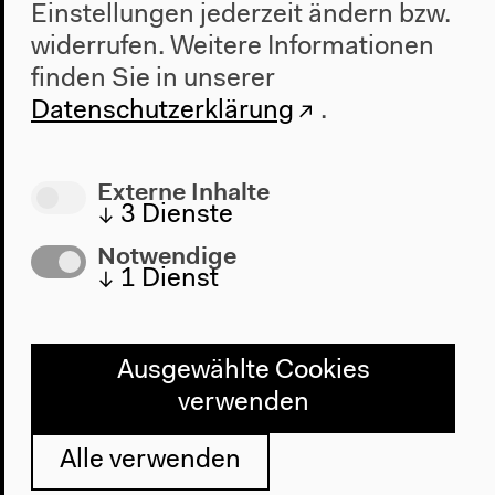
Impressum
Einstellungen jederzeit ändern bzw.
widerrufen.
Weitere Informationen
finden Sie in unserer
Haus der Kulturen der Welt
Datenschutzerklärung
.
John-Foster-Dulles-Allee 10, 10557
Berlin
Tel + 49 30 397 87 0
Externe Inhalte
↓
3
Dienste
info@hkw.de
Notwendige
↓
1
Dienst
Newsletter
Ausgewählte Cookies
verwenden
Instagram
Alle verwenden
Twitter