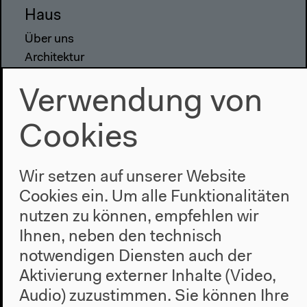
Haus
Über uns
Architektur
Geschichte
Verwendung von
Besuch
Cookies
Anfahrt
Barrierefreiheit
Webshop
Wir setzen auf unserer Website
Cookies ein. Um alle Funktionalitäten
Kontakt
nutzen zu können, empfehlen wir
Presse
Ihnen, neben den technisch
Team
notwendigen Diensten auch der
Datenschutzeinstellungen
Aktivierung externer Inhalte (Video,
Datenschutzerklärung
Audio) zuzustimmen. Sie können Ihre