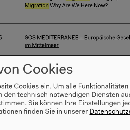
Migration
Why Are We Here Now?
5
SOS MEDITERRANEE – Europäische Gesellsc
im Mittelmeer
Afrika Demokratie Europa
Migration
Solidari
von Cookies
Migration
site Cookies ein. Um alle Funktionalitäten
n den technisch notwendigen Diensten auc
015
Confronting Logistics: Ports, Migration, E
ustimmen. Sie können Ihre Einstellungen je
30h
ationen finden Sie in unserer
Datenschutz
Containerschiffen und der Logistik von
Mig
Confronting Logistics: Ports,
Migration
, En