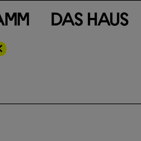
a
m
m
D
a
s
H
a
u
s