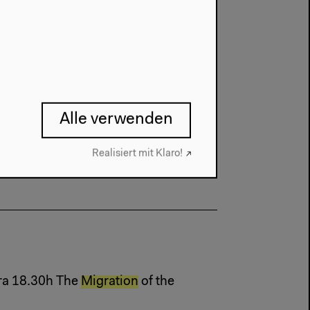
Ökonomie von Containerschiffen und
ag, Kommentare
Alle verwenden
lismus Rhythmus (...)
Realisiert mit Klaro!
ra 18.30h The
Migration
of the