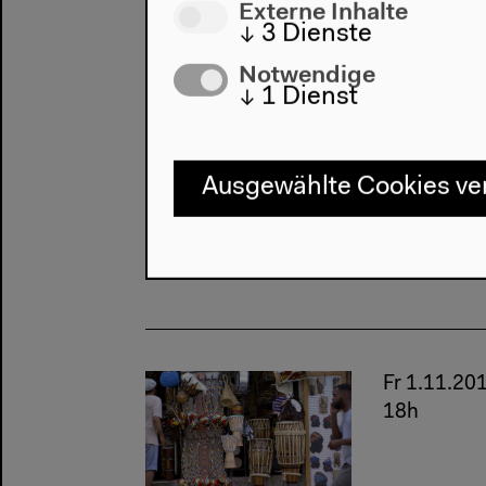
Externe Inhalte
↓
3
Dienste
Notwendige
↓
1
Dienst
Fr 1.11.20
Ausgewählte Cookies v
Fr 1.11.20
18h