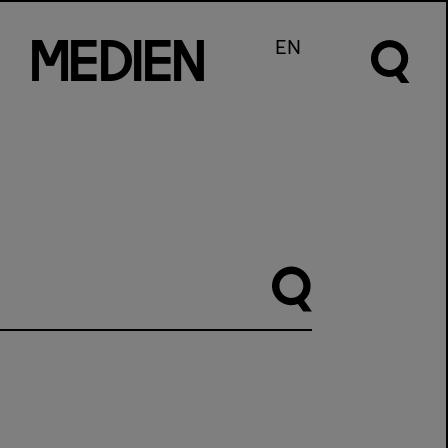
m
e
d
I
e
n
EN
Suche