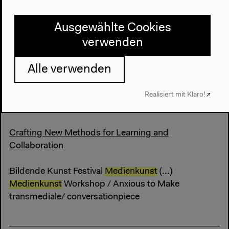
Bildende Kunst Festival
Medienkunst
(...)
Medienkunst
Keynote Conversation / Anxious to Act
Ausgewählte Cookies
transmediale/ conversationpiece
verwenden
Alle verwenden
So 7.2.2016
Realisiert mit Klaro!
18–21.30h
Crafting New Methods for Learning and
Collaboration
Bildende Kunst Festival
Medienkunst
(...)
Medienkunst
Workshop / Anxious to Make
transmediale/ conversationpiece